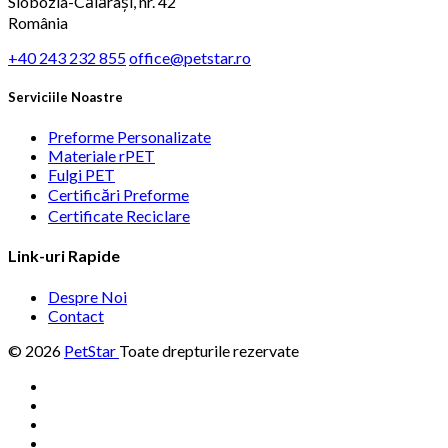
Slobozia-Călărași, nr. 42
România
+40 243 232 855
office@petstar.ro
Serviciile Noastre
Preforme Personalizate
Materiale rPET
Fulgi PET
Certificări Preforme
Certificate Reciclare
Link-uri Rapide
Despre Noi
Contact
© 2026
PetStar
Toate drepturile rezervate