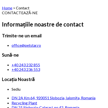
Home
>
Contact
CONTACTEAZĂ-NE
Informațiile noastre de contact
Trimite-ne un email
office@petstar.ro
Sună-ne
+40 243 232 855
+40 243 236 553
Locația Noastră
Sediu
DN 2A Km 64, 920051 Slobozia, Ialomița, Romania
Recycling Plant
DN 21 Slobozia-Calarasi, no 42, Romania