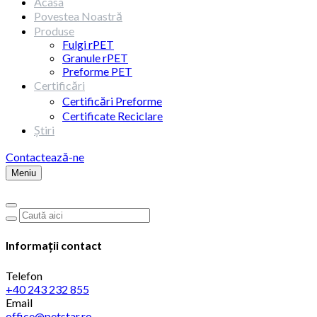
Acasa
Povestea Noastră
Produse
Fulgi rPET
Granule rPET
Preforme PET
Certificări
Certificări Preforme
Certificate Reciclare
Știri
Contactează-ne
Meniu
Informații contact
Telefon
+40 243 232 855
Email
office@petstar.ro