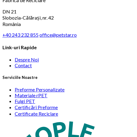
Fabrică de Reciclare
DN 21
Slobozia-Călărași, nr. 42
România
+40 243 232 855
office@petstar.ro
Link-uri Rapide
Despre Noi
Contact
Serviciile Noastre
Preforme Personalizate
Materiale rPET
Fulgi PET
Certificări Preforme
Certificate Reciclare