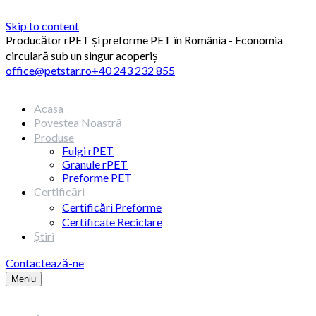
Skip to content
Producător rPET și preforme PET în România - Economia
circulară sub un singur acoperiș
office@petstar.ro
+40 243 232 855
Acasa
Povestea Noastră
Produse
Fulgi rPET
Granule rPET
Preforme PET
Certificări
Certificări Preforme
Certificate Reciclare
Știri
Contactează-ne
Meniu