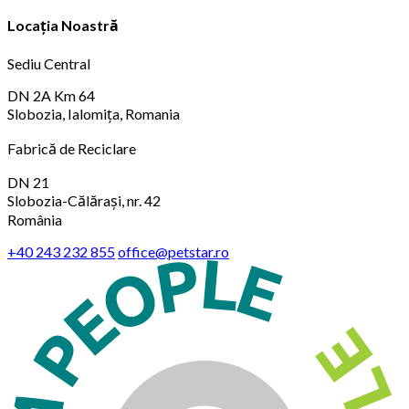
Locația Noastră
Sediu Central
DN 2A Km 64
Slobozia, Ialomița, Romania
Fabrică de Reciclare
DN 21
Slobozia-Călărași, nr. 42
România
+40 243 232 855
office@petstar.ro