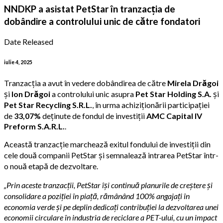
NNDKP a asistat PetStar în tranzacția de
dobândire a controlului unic de către fondatori
Date Released
iulie 4, 2025
Tranzacția a avut în vedere dobândirea de către
Mirela Drăgoi
și
Ion Drăgoi
a controlului unic asupra
Pet Star Holding S.A.
și
Pet Star Recycling S.R.L.
, în urma achiziționării participației
de
33,07%
deținute de fondul de investiții
AMC Capital IV
Preform S.A.R.L.
.
Această tranzacție marchează exitul fondului de investiții din
cele două companii PetStar și semnalează intrarea PetStar într-
o nouă etapă de dezvoltare.
„Prin aceste tranzacții, PetStar își continuă planurile de creștere și
consolidare a poziției în piață, rămânând 100% angajați în
economia verde și pe deplin dedicați contribuției la dezvoltarea unei
economii circulare în industria de reciclare a PET-ului, cu un impact