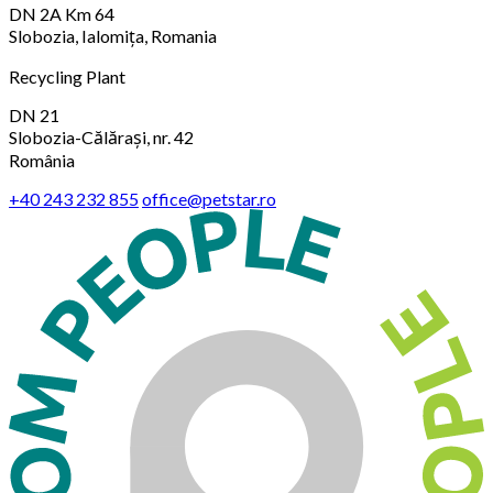
DN 2A Km 64
Slobozia, Ialomița, Romania
Recycling Plant
DN 21
Slobozia-Călărași, nr. 42
România
+40 243 232 855
office@petstar.ro