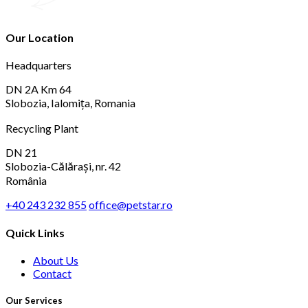
Our Location
Headquarters
DN 2A Km 64
Slobozia, Ialomița, Romania
Recycling Plant
DN 21
Slobozia-Călărași, nr. 42
România
+40 243 232 855
office@petstar.ro
Quick Links
About Us
Contact
Our Services