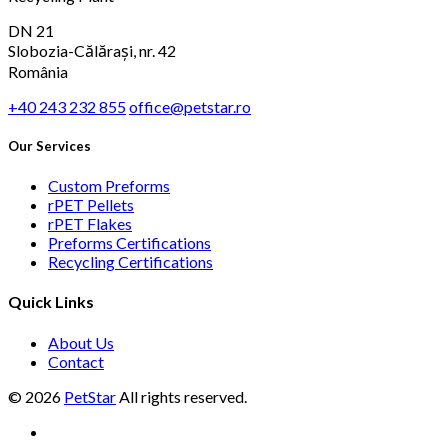
DN 21
Slobozia-Călărași, nr. 42
România
+40 243 232 855
office@petstar.ro
Our Services
Custom Preforms
rPET Pellets
rPET Flakes
Preforms Certifications
Recycling Certifications
Quick Links
About Us
Contact
© 2026
PetStar
All rights reserved.