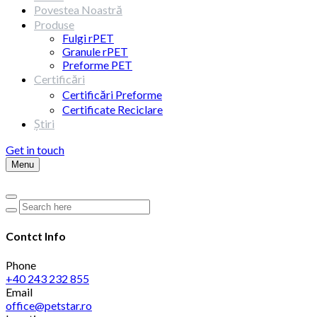
Povestea Noastră
Produse
Fulgi rPET
Granule rPET
Preforme PET
Certificări
Certificări Preforme
Certificate Reciclare
Știri
Get in touch
Menu
Contct Info
Phone
+40 243 232 855
Email
office@petstar.ro