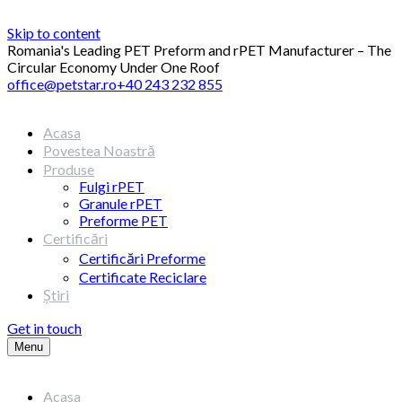
Skip to content
Romania's Leading PET Preform and rPET Manufacturer – The
Circular Economy Under One Roof
office@petstar.ro
+40 243 232 855
Acasa
Povestea Noastră
Produse
Fulgi rPET
Granule rPET
Preforme PET
Certificări
Certificări Preforme
Certificate Reciclare
Știri
Get in touch
Menu
Acasa